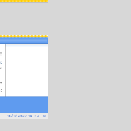
26
l)
il
êm
ng
Thiết kế website:
T&H Co., Ltd.