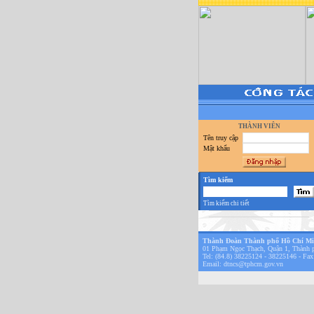
THÀNH VIÊN
Tên truy cập
Mật khẩu
Tìm kiếm
Tìm kiếm chi tiết
Thành Đoàn Thành phố Hồ Chí M
01 Phạm Ngọc Thạch, Quận 1, Thành 
Tel: (84.8) 38225124 - 38225146 - Fax
Email:
dtncs@tphcm.gov.vn