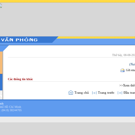
Thứ bảy, 08-08-20
(Nul
Gửi ema
Các thông tin khác
>>Xem th
Trang chủ
Trang trước
Đầu tra
inh
phố Hồ Chí Minh
: (84.8) 38244705