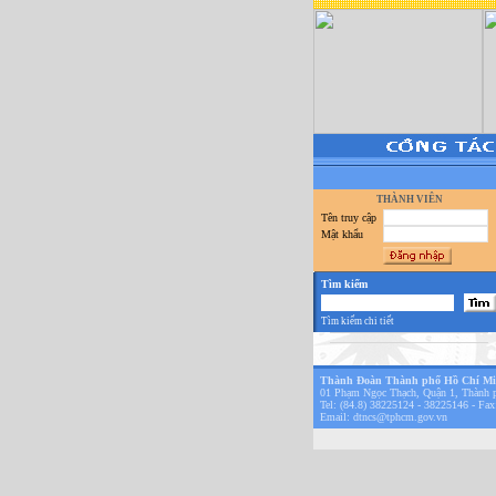
THÀNH VIÊN
Tên truy cập
Mật khẩu
Tìm kiếm
Tìm kiếm chi tiết
Thành Đoàn Thành phố Hồ Chí M
01 Phạm Ngọc Thạch, Quận 1, Thành 
Tel: (84.8) 38225124 - 38225146 - Fax
Email:
dtncs@tphcm.gov.vn