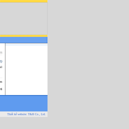
26
l)
il
êm
ng
Thiết kế website:
T&H Co., Ltd.