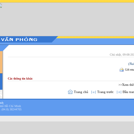
Chủ nhật, 09-08-20
(Nul
Gửi ema
Các thông tin khác
>>Xem th
Trang chủ
Trang trước
Đầu tra
inh
phố Hồ Chí Minh
: (84.8) 38244705