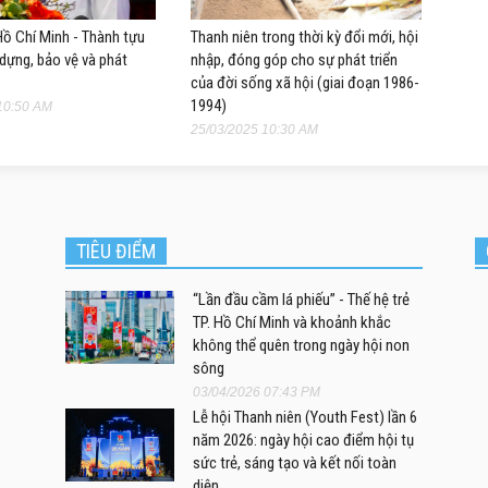
ồ Chí Minh - Thành tựu
Thanh niên trong thời kỳ đổi mới, hội
dựng, bảo vệ và phát
nhập, đóng góp cho sự phát triển
của đời sống xã hội (giai đoạn 1986-
1994)
10:50 AM
25/03/2025 10:30 AM
TIÊU ĐIỂM
“Lần đầu cầm lá phiếu” - Thế hệ trẻ
TP. Hồ Chí Minh và khoảnh khắc
không thể quên trong ngày hội non
sông
03/04/2026 07:43 PM
Lễ hội Thanh niên (Youth Fest) lần 6
năm 2026: ngày hội cao điểm hội tụ
sức trẻ, sáng tạo và kết nối toàn
diện