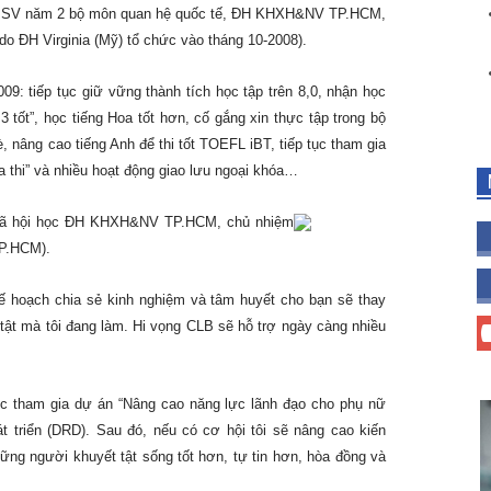
, SV năm 2 bộ môn quan hệ quốc tế, ĐH KHXH&NV TP.HCM,
 do ĐH Virginia (Mỹ) tổ chức vào tháng 10-2008).
09: tiếp tục giữ vững thành tích học tập trên 8,0, nhận học
 tốt”, học tiếng Hoa tốt hơn, cố gắng xin thực tập trong bộ
, nâng cao tiếng Anh để thi tốt TOEFL iBT, tiếp tục tham gia
a thi” và nhiều hoạt động giao lưu ngoại khóa…
xã hội học ĐH KHXH&NV TP.HCM, chủ nhiệm
P.HCM).
 kế hoạch chia sẻ kinh nghiệm và tâm huyết cho bạn sẽ thay
tật mà tôi đang làm. Hi vọng CLB sẽ hỗ trợ ngày càng nhiều
tục tham gia dự án “Nâng cao năng lực lãnh đạo cho phụ nữ
t triển (DRD). Sau đó, nếu có cơ hội tôi sẽ nâng cao kiến
ng người khuyết tật sống tốt hơn, tự tin hơn, hòa đồng và