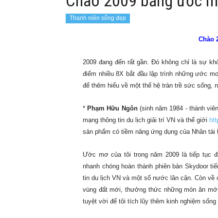
Chào 2009 bằng ước 
Thanh niên sống đẹp
Chào 
2009 đang đến rất gần. Đó không chỉ là sự khở
điểm nhiều 8X bắt đầu lập trình những ước m
để thêm hiểu về một thế hệ tràn trề sức sống, 
*
Phạm Hữu Ngôn
(sinh năm 1984 - thành vi
mạng thông tin du lịch giải trí VN và thế giới
htt
sản phẩm có tiềm năng ứng dụng của Nhân tài Đ
Ước mơ của tôi trong năm 2009 là tiếp tục
nhanh chóng hoàn thành phiên bản Skydoor tiế
tin du lịch VN và một số nước lân cận. Còn về 
vùng đất mới, thưởng thức những món ăn mới,
tuyệt vời để tôi tích lũy thêm kinh nghiệm sống