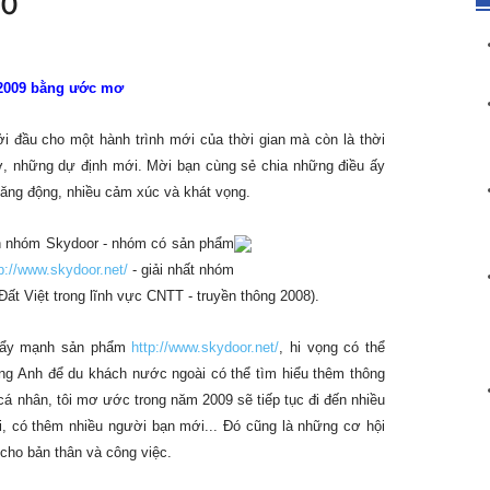
mơ
2009 bằng ước mơ
i đầu cho một hành trình mới của thời gian mà còn là thời
ơ, những dự định mới. Mời bạn cùng sẻ chia những điều ấy
năng động, nhiều cảm xúc và khát vọng.
ên nhóm Skydoor - nhóm có sản phẩm
p://www.skydoor.net/
- giải nhất nhóm
ất Việt trong lĩnh vực CNTT - truyền thông 2008).
 đẩy mạnh sản phẩm
http://www.skydoor.net/
, hi vọng có thể
ng Anh để du khách nước ngoài có thể tìm hiểu thêm thông
cá nhân, tôi mơ ước trong năm 2009 sẽ tiếp tục đi đến nhiều
 có thêm nhiều người bạn mới... Đó cũng là những cơ hội
 cho bản thân và công việc.