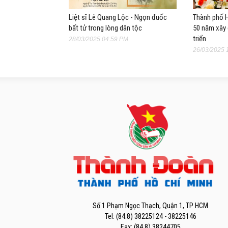
Liệt sĩ Lê Quang Lộc - Ngọn đuốc
Thành phố H
bất tử trong lòng dân tộc
50 năm xây 
triển
28/03/2025 04:59 PM
26/03/2025 
Số 1 Phạm Ngọc Thạch, Quận 1, TP HCM
Tel: (84.8) 38225124 - 38225146
Fax: (84.8) 38244705