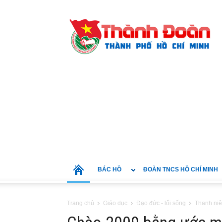
BÁC HỒ
ĐOÀN TNCS HỒ CHÍ MINH
Trang chủ
Giáo dục
Đạo đức - lối sống
Thanh niê