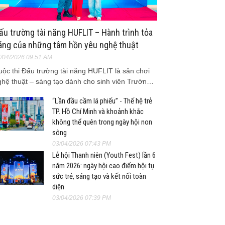
ấu trường tài năng HUFLIT – Hành trình tỏa
áng của những tâm hồn yêu nghệ thuật
/04/2026 09:51 AM
uộc thi Đấu trường tài năng HUFLIT là sân chơi
ghệ thuật – sáng tạo dành cho sinh viên Trườn…
“Lần đầu cầm lá phiếu” - Thế hệ trẻ
TP. Hồ Chí Minh và khoảnh khắc
không thể quên trong ngày hội non
sông
03/04/2026 07:43 PM
Lễ hội Thanh niên (Youth Fest) lần 6
năm 2026: ngày hội cao điểm hội tụ
sức trẻ, sáng tạo và kết nối toàn
diện
03/04/2026 07:39 PM