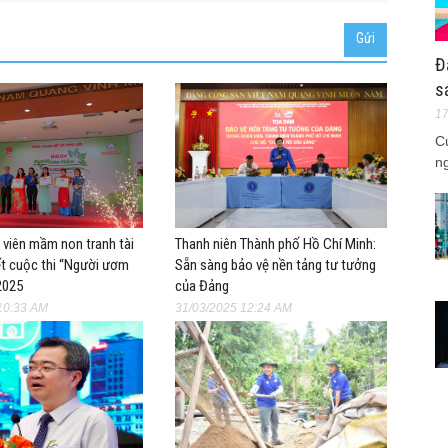
Đ
s
17
C
n
 viên mầm non tranh tài
Thanh niên Thành phố Hồ Chí Minh:
ết cuộc thi “Người ươm
Sẵn sàng bảo vệ nền tảng tư tưởng
2025
của Đảng
10:33 AM
31/03/2025 12:24 AM