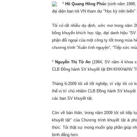
*
Hồ Quang Hồng Phúc
(sinh năm 1988
đại diện bạn trẻ VN tham dự "Học kỳ trên biển"
Tôi có rất nhiều dự định, ước mơ trong năm 20
bổng khuyến khích học tập, đạt danh hiệu “SV 3
phận đối ngoại của một công ty tốt trong mùa hè
chương trình “Xuân tình nguyện”, “Tiếp sức mù
*
Nguyễn Thị Từ An
(1984, SV năm 4 khoa 
CLB Đồng hành SV khuyết tật ĐH KHXH&NV T
Tháng 6-2009 tôi sẽ tốt nghiệp, vì vậy tôi có
thế vị trí chủ nhiệm CLB Đồng hành SV khuyết 
các bạn SV khuyết tật.
Còn về bản thân, trong năm 2009 tôi sẽ tiếp 
khuyết tật" của Chương trình khuyết tật & phá
thức. Tôi thật sự mong muốn góp phần giúp nhữ
bình đẳng hơn.