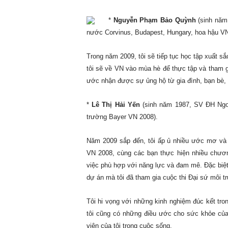
*
Nguyễn Phạm Bảo Quỳnh
(sinh năm 
nước Corvinus, Budapest, Hungary, hoa hậu VN
Trong năm 2009, tôi sẽ tiếp tục học tập xuất sắ
tôi sẽ về VN vào mùa hè để thực tập và tham g
ước nhận được sự ủng hộ từ gia đình, bạn bè, 
*
Lê Thị Hải Yến
(sinh năm 1987, SV ĐH Ngo
trường Bayer VN 2008).
Năm 2009 sắp đến, tôi ấp ủ nhiều ước mơ và 
VN 2008, cùng các bạn thực hiện nhiều chươn
việc phù hợp với năng lực và đam mê. Đặc biệt,
dự án mà tôi đã tham gia cuộc thi Đại sứ môi 
Tôi hi vọng với những kinh nghiệm đúc kết tron
tôi cũng có những điều ước cho sức khỏe của 
viên của tôi trong cuộc sống.